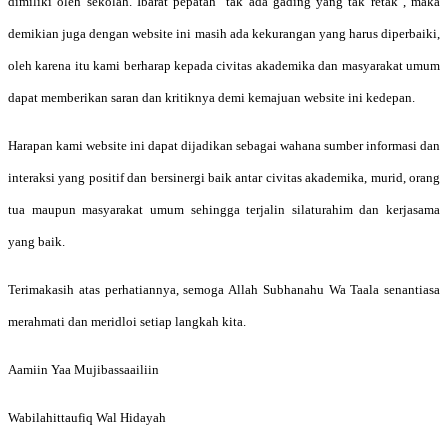
dimiliki oleh sekolah. Ibarat pepatah "tak ada gading yang tak retak", maka
demikian juga dengan website ini masih ada kekurangan yang harus diperbaiki,
oleh karena itu kami berharap kepada civitas akademika dan masyarakat umum
dapat memberikan saran dan kritiknya demi kemajuan website ini kedepan.
Harapan kami website ini dapat dijadikan sebagai wahana sumber informasi dan
interaksi yang positif dan bersinergi baik antar civitas akademika, murid, orang
tua maupun masyarakat umum sehingga terjalin silaturahim dan kerjasama
yang baik.
Terimakasih atas perhatiannya, semoga Allah Subhanahu Wa Taala senantiasa
merahmati dan meridloi setiap langkah kita.
Aamiin Yaa Mujibassaailiin
Wabilahittaufiq Wal Hidayah