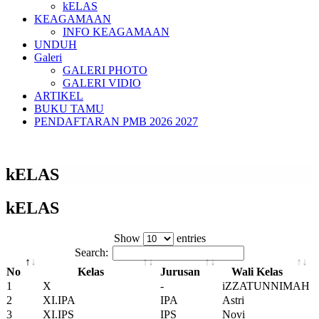
kELAS
KEAGAMAAN
INFO KEAGAMAAN
UNDUH
Galeri
GALERI PHOTO
GALERI VIDIO
ARTIKEL
BUKU TAMU
PENDAFTARAN PMB 2026 2027
kELAS
kELAS
Show
entries
Search:
No
Kelas
Jurusan
Wali Kelas
1
X
-
iZZATUNNIMAH
2
XI.IPA
IPA
Astri
3
XI.IPS
IPS
Novi