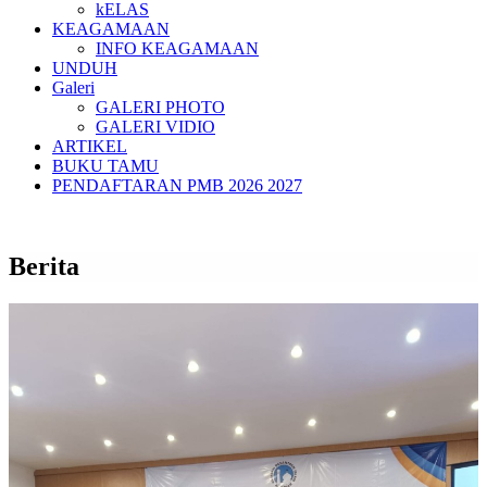
kELAS
KEAGAMAAN
INFO KEAGAMAAN
UNDUH
Galeri
GALERI PHOTO
GALERI VIDIO
ARTIKEL
BUKU TAMU
PENDAFTARAN PMB 2026 2027
Berita