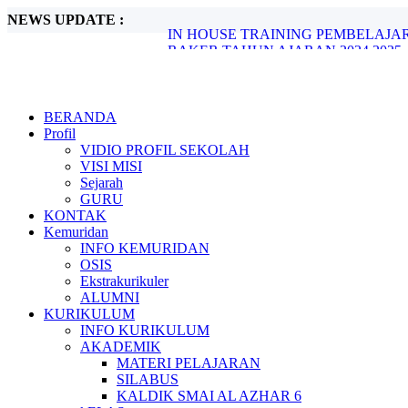
NEWS UPDATE :
RAKER TAHUN AJARAN 2024 2025..
Latihan Lanjutan Kepemimpinan 2024...
TASYAKUR KETAMATAN ANGKATAN
KHOTMUL QUR'AN 2024...
Halal bil Halal ...
KONTINGEN FELKA SMA ISLAM AL 
BERANDA
Juara 1 Hifdzhil Quran 5 Juz...
Profil
Selamat kepada Para pemenang lomba Tila
VIDIO PROFIL SEKOLAH
LINK PENDAFTARAN PMB...
VISI MISI
IN HOUSE TRAINING PEMBELAJA
Sejarah
GURU
KONTAK
Kemuridan
INFO KEMURIDAN
OSIS
Ekstrakurikuler
ALUMNI
KURIKULUM
INFO KURIKULUM
AKADEMIK
MATERI PELAJARAN
SILABUS
KALDIK SMAI AL AZHAR 6