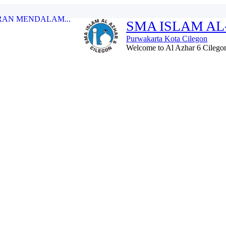
.
SMA ISLAM AL
 XIX...
Purwakarta Kota Cilegon
Welcome to Al Azhar 6 Cilegon 
AZHAR 6...
watil Quran kelurahan...
RAN MENDALAM...