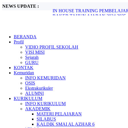
NEWS UPDATE :
IN HOUSE TRAINING PEMBELAJA
RAKER TAHUN AJARAN 2024 2025..
Latihan Lanjutan Kepemimpinan 2024...
TASYAKUR KETAMATAN ANGKATAN
KHOTMUL QUR'AN 2024...
Halal bil Halal ...
BERANDA
KONTINGEN FELKA SMA ISLAM AL 
Profil
Juara 1 Hifdzhil Quran 5 Juz...
VIDIO PROFIL SEKOLAH
Selamat kepada Para pemenang lomba Tila
VISI MISI
LINK PENDAFTARAN PMB...
Sejarah
GURU
KONTAK
Kemuridan
INFO KEMURIDAN
OSIS
Ekstrakurikuler
ALUMNI
KURIKULUM
INFO KURIKULUM
AKADEMIK
MATERI PELAJARAN
SILABUS
KALDIK SMAI AL AZHAR 6