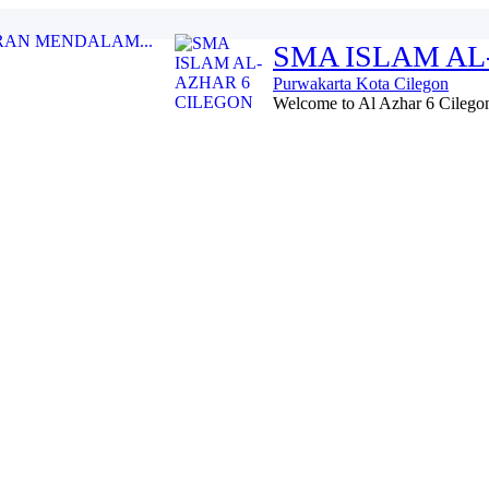
RAN MENDALAM...
SMA ISLAM AL
.
Purwakarta Kota Cilegon
 XIX...
Welcome to Al Azhar 6 Cilegon 
AZHAR 6...
watil Quran kelurahan...