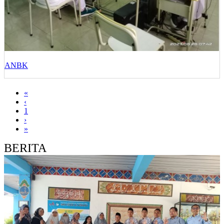
ANBK
«
‹
1
›
»
BERITA