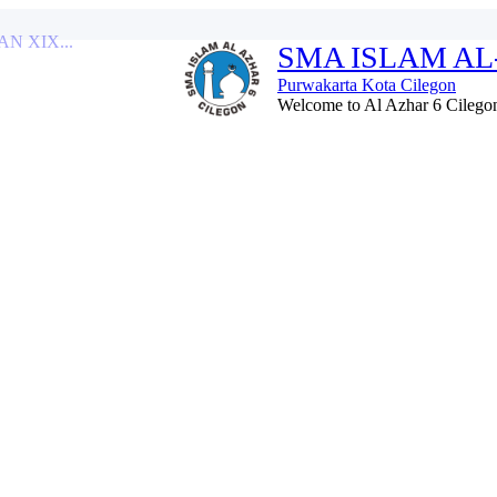
SMA ISLAM AL
AZHAR 6...
Purwakarta Kota Cilegon
Welcome to Al Azhar 6 Cilegon 
watil Quran kelurahan...
RAN MENDALAM...
.
 XIX...