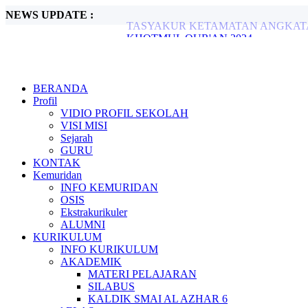
NEWS UPDATE :
KHOTMUL QUR'AN 2024...
Halal bil Halal ...
KONTINGEN FELKA SMA ISLAM AL 
Juara 1 Hifdzhil Quran 5 Juz...
Selamat kepada Para pemenang lomba Tila
LINK PENDAFTARAN PMB...
BERANDA
IN HOUSE TRAINING PEMBELAJA
Profil
RAKER TAHUN AJARAN 2024 2025..
VIDIO PROFIL SEKOLAH
Latihan Lanjutan Kepemimpinan 2024...
VISI MISI
TASYAKUR KETAMATAN ANGKATAN
Sejarah
GURU
KONTAK
Kemuridan
INFO KEMURIDAN
OSIS
Ekstrakurikuler
ALUMNI
KURIKULUM
INFO KURIKULUM
AKADEMIK
MATERI PELAJARAN
SILABUS
KALDIK SMAI AL AZHAR 6