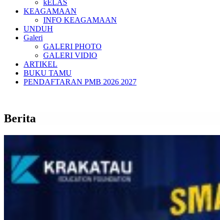
kELAS
KEAGAMAAN
INFO KEAGAMAAN
UNDUH
Galeri
GALERI PHOTO
GALERI VIDIO
ARTIKEL
BUKU TAMU
PENDAFTARAN PMB 2026 2027
Berita