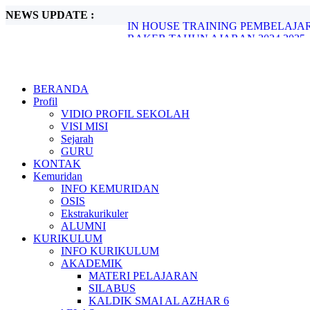
NEWS UPDATE :
IN HOUSE TRAINING PEMBELAJA
RAKER TAHUN AJARAN 2024 2025..
Latihan Lanjutan Kepemimpinan 2024...
TASYAKUR KETAMATAN ANGKATAN
KHOTMUL QUR'AN 2024...
Halal bil Halal ...
BERANDA
KONTINGEN FELKA SMA ISLAM AL 
Profil
Juara 1 Hifdzhil Quran 5 Juz...
VIDIO PROFIL SEKOLAH
Selamat kepada Para pemenang lomba Tila
VISI MISI
LINK PENDAFTARAN PMB...
Sejarah
GURU
KONTAK
Kemuridan
INFO KEMURIDAN
OSIS
Ekstrakurikuler
ALUMNI
KURIKULUM
INFO KURIKULUM
AKADEMIK
MATERI PELAJARAN
SILABUS
KALDIK SMAI AL AZHAR 6