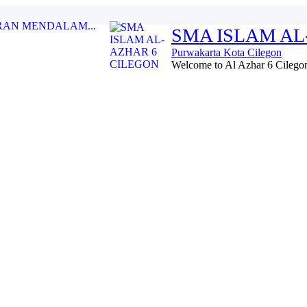
RAN MENDALAM...
SMA ISLAM AL
.
Purwakarta Kota Cilegon
 XIX...
Welcome to Al Azhar 6 Cilegon 
AZHAR 6...
watil Quran kelurahan...