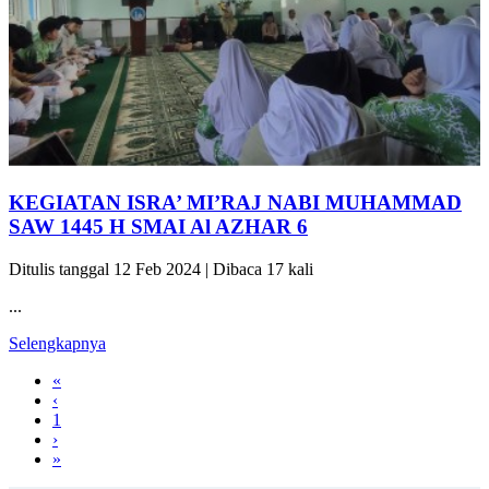
KEGIATAN ISRA’ MI’RAJ NABI MUHAMMAD
SAW 1445 H SMAI Al AZHAR 6
Ditulis tanggal 12 Feb 2024 | Dibaca 17 kali
...
Selengkapnya
«
‹
1
›
»