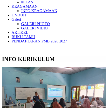
kELAS
KEAGAMAAN
INFO KEAGAMAAN
UNDUH
Galeri
GALERI PHOTO
GALERI VIDIO
ARTIKEL
BUKU TAMU
PENDAFTARAN PMB 2026 2027
INFO KURIKULUM